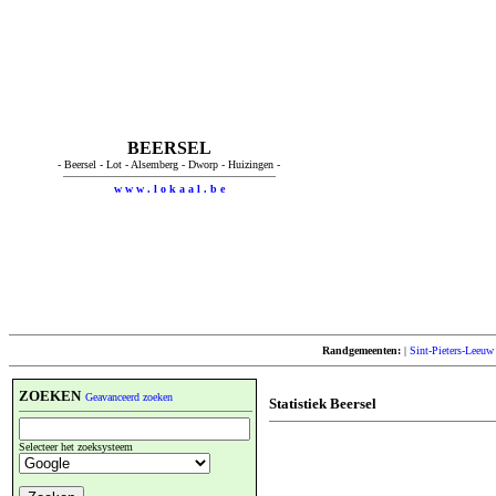
BEERSEL
- Beersel - Lot - Alsemberg - Dworp - Huizingen -
w w w . l o k a a l . b e
Randgemeenten:
|
Sint-Pieters-Leeuw
ZOEKEN
Geavanceerd zoeken
Statistiek Beersel
Selecteer het zoeksysteem