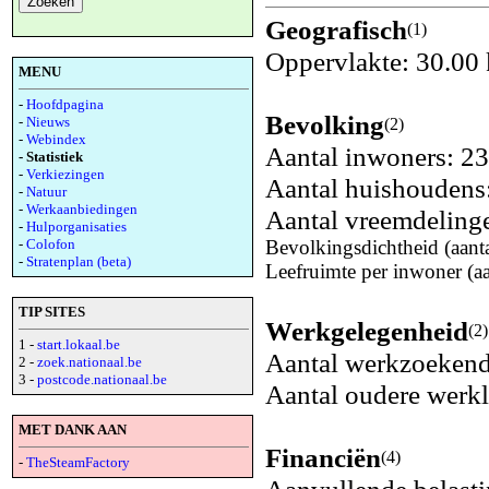
Geografisch
(1)
Oppervlakte: 30.00
MENU
-
Hoofdpagina
Bevolking
-
Nieuws
(2)
-
Webindex
Aantal inwoners: 2
- Statistiek
-
Verkiezingen
Aantal huishoudens
-
Natuur
-
Werkaanbiedingen
Aantal vreemdeling
-
Hulporganisaties
-
Colofon
Bevolkingsdichtheid (aant
-
Stratenplan (beta)
Leefruimte per inwoner (a
TIP SITES
Werkgelegenheid
(2)
1 -
start.lokaal.be
Aantal werkzoeken
2 -
zoek.nationaal.be
3 -
postcode.nationaal.be
Aantal oudere werk
MET DANK AAN
Financiën
(4)
-
TheSteamFactory